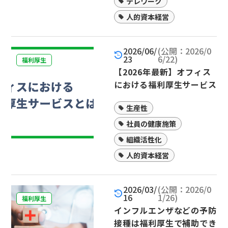
n
テレワーク
人的資本経営
2026/06/
(公開：2026/0
23
6/22)
福利厚生
【2026年最新】オフィス
における福利厚生サービス
とは？健康経営や採用に効
生産性
く人気制度を一覧で解説
社員の健康施策
組織活性化
人的資本経営
2026/03/
(公開：2026/0
16
1/26)
福利厚生
インフルエンザなどの予防
接種は福利厚生で補助でき