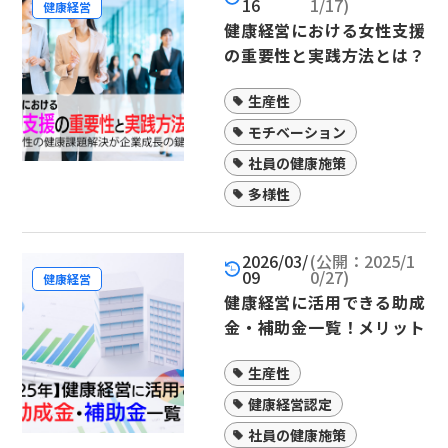
16
1/17)
健康経営
健康経営における女性支援
の重要性と実践方法とは？
女性の健康課題解決が企業
生産性
成長の鍵
モチベーション
社員の健康施策
多様性
2026/03/
(公開：2025/1
09
0/27)
健康経営
健康経営に活用できる助成
金・補助金一覧！メリット
やデメリット、ポイントも
生産性
解説
健康経営認定
社員の健康施策