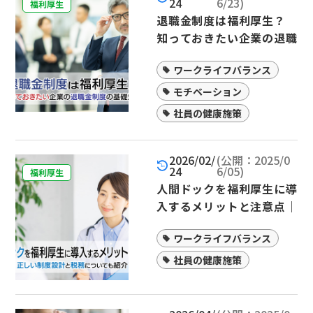
24
6/23)
福利厚生
退職金制度は福利厚生？
知っておきたい企業の退職
金制度の基礎知識
ワークライフバランス
モチベーション
社員の健康施策
2026/02/
(公開：2025/0
24
6/05)
福利厚生
人間ドックを福利厚生に導
入するメリットと注意点｜
正しい制度設計と税務につ
ワークライフバランス
いても紹介
社員の健康施策