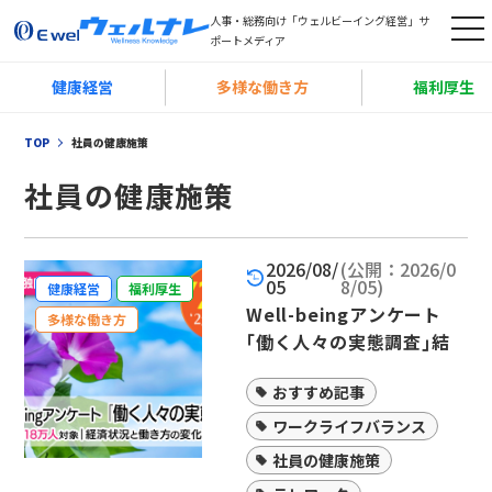
人事・総務向け「ウェルビーイング経営」サ
t
ポートメディア
o
健康経営
多様な働き方
福利厚生
g
g
TOP
社員の健康施策
l
e
社員の健康施策
n
a
2026/08/
(公開：2026/0
v
05
8/05)
健康経営
福利厚生
i
Well-beingアンケート
多様な働き方
g
｢働く人々の実態調査｣結
果を公表｜7年延べ約18万
a
おすすめ記事
人対象
t
ワークライフバランス
i
o
社員の健康施策