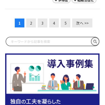
多様性
組織活性化
1
2
3
4
5
次へ >>