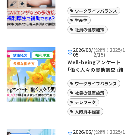
る？経費の取り扱いから導
ワークライフバランス
入事例まで徹底解説
生産性
社員の健康施策
2026/08/
(公開：2025/1
05
2/15)
健康経営
福利厚生
Well-beingアンケート
多様な働き方
｢働く人々の実態調査｣結
果を公表｜6年延べ約16万
ワークライフバランス
人対象
社員の健康施策
テレワーク
人的資本経営
2026/06/
(公開：2025/1