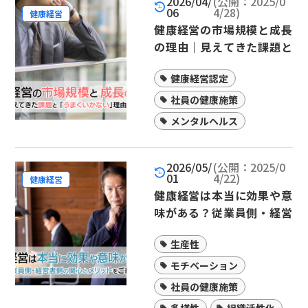
2026/04/
(公開：2025/0
06
4/28)
健康経営
健康経営の市場規模と成長
の理由｜見えてきた課題と
「うまくいかない」理由と
健康経営認定
は
社員の健康施策
メンタルヘルス
2026/05/
(公開：2025/0
01
4/22)
健康経営
健康経営は本当に効果や意
味がある？従業員側・経営
者側の関心とメリットをご
生産性
紹介
モチベーション
社員の健康施策