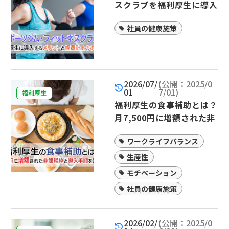
スクラブを福利厚生に導入
するメリットと経費計上の
社員の健康施策
ポイント
2026/07/
(公開：2025/0
01
7/01)
福利厚生
福利厚生の食事補助とは？
月7,500円に増額された非
課税枠と導入手順を詳しく
ワークライフバランス
解説
生産性
モチベーション
社員の健康施策
2026/02/
(公開：2025/0