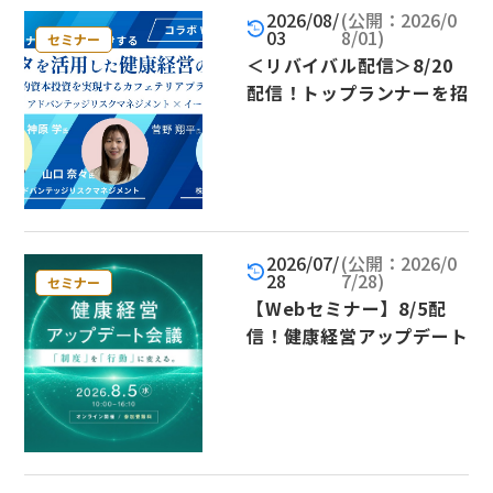
n
2026/08/
(公開：2026/0
03
8/01)
セミナー
＜リバイバル配信＞8/20
配信！トップランナーを招
きお届けする「データを活
用した健康経営の推進」～
戦略的な人的資本投資を実
現するカフェテリアプラン
とは～
2026/07/
(公開：2026/0
28
7/28)
セミナー
【Webセミナー】8/5配
信！健康経営アップデート
会議「制度」を「行動」に
変える