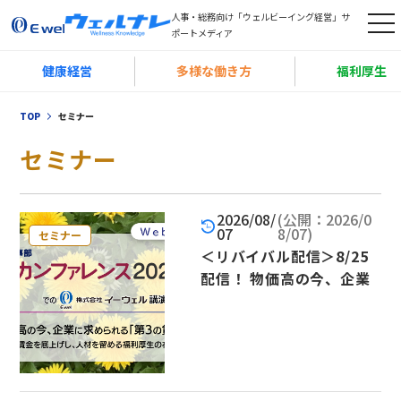
人事・総務向け「ウェルビーイング経営」サ
t
ポートメディア
o
健康経営
多様な働き方
福利厚生
g
g
TOP
セミナー
l
e
セミナー
n
a
2026/08/
(公開：2026/0
v
07
8/07)
セミナー
i
＜リバイバル配信＞8/25
g
配信！ 物価高の今、企業
に求められる「第3の賃上
a
げ」とは ～実質賃金を底
t
上げし、人材を留める福利
i
厚生の在り方～
o