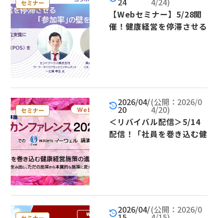
24
4/24)
セミナー
【Webセミナー】5/28開
催！健康経営を停滞させる
「参加率」の壁を突破する
～運動促進と両立支援に共
通する、従業員の信頼（P
OS）を高める仕組み～
2026/04/
(公開：2026/0
20
4/20)
セミナー
＜リバイバル配信＞5/14
配信！「社員を巻き込む健
康経営施策の進め方 ～共
感を生み出し、ただの施策
から本質的な施策に変える
3つの観点～」
2026/04/
(公開：2026/0
15
4/15)
セミナー