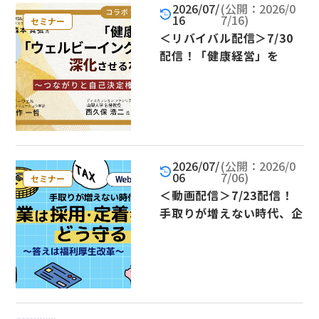
2026/07/
(公開：2026/0
16
7/16)
セミナー
＜リバイバル配信＞7/30
配信！「健康経営」を
「ウェルビーイング経営」
に深化させるポイント～つ
ながりと自己決定権の重要
性～
2026/07/
(公開：2026/0
06
7/06)
セミナー
＜動画配信＞7/23配信！
手取りが増えない時代、企
業は採用・定着をどう守
る？