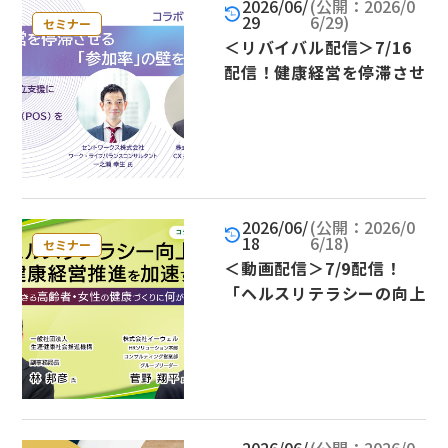
2026/06/
(公開：2026/0
29
6/29)
セミナー
＜リバイバル配信＞7/16
配信！健康経営を停滞させ
る「参加率」の壁を突破す
る～運動促進と両立支援に
共通する、従業員の信頼
（POS）を高める仕組み
～
2026/06/
(公開：2026/0
18
6/18)
セミナー
＜動画配信＞7/9配信！
「ヘルスリテラシーの向上
が、健康経営推進を加速す
る -自走できる高齢者・女
性の健康づくりに何が重要
か-」