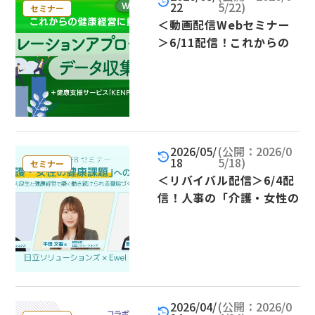
22
5/22)
セミナー
＜動画配信Webセミナー
＞6/11配信！これからの
健康経営に重要！ 有効な
ポピュレーションアプロー
チとデータ収集方法
2026/05/
(公開：2026/0
18
5/18)
セミナー
＜リバイバル配信＞6/4配
信！人事の「介護・女性の
健康課題」への実践事例～
福利厚生と健康経営で築く
働き続けられる職場づくり
～
2026/04/
(公開：2026/0