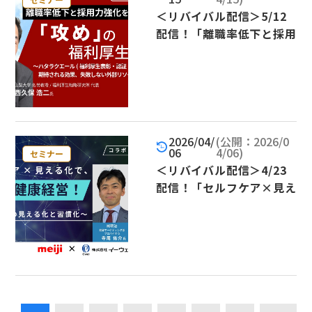
＜リバイバル配信＞5/12
配信！「離職率低下と採用
力強化を実現する「攻め」
の福利厚生改革」
2026/04/
(公開：2026/0
06
4/06)
セミナー
＜リバイバル配信＞4/23
配信！「セルフケア×見え
る化で、最新の健康経営！
～健康状態の見える化と習
慣化～」