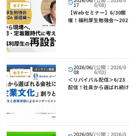
2026/06/
(公開：2026/0
17
6/08)
セミナー
【Webセミナー】6/30開
催！福利厚生勉強会～202
6基礎編～ 基礎から現場
へ、採用・定着難時代に考
える福利厚生の再設計
2026/06/
(公開：2026/0
08
6/02)
セミナー
＜リバイバル配信＞6/23
配信！社員から選ばれ続け
る会社になる「企業文化」
創りとは？～福利厚生と産
業保健によるエンゲージメ
ント向上～
2026/05/
(公開：2026/0