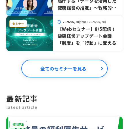
届けする「データを活用した
健康経営の推進」～戦略的な
人的資本投資を実現するカ
フェテリアプランとは～
2026/07/28
(公開：2026/07/28)
セミナー
【Webセミナー】8/5配信！
健康経営アップデート会議
「制度」を「行動」に変える
全てのセミナーを見る
最新記事
latest article
福利厚生