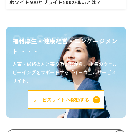
ホワイト500とブライト500の違いとは？
Our Service
福利厚生・健康経営・エンゲージメン
ト ・・・
人事・総務の方と寄り添いながら、 企業のウェル
ビーイングをサポートする「イーウェルサービス
サイト」
サービスサイトへ移動する