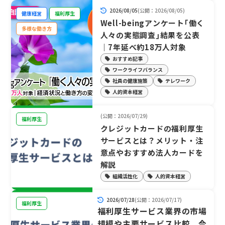
2026/08/05
(公開：2026/08/05)
健康経営
福利厚生
Well-beingアンケート｢働く
多様な働き方
人々の実態調査｣結果を公表
｜7年延べ約18万人対象
おすすめ記事
ワークライフバランス
社員の健康施策
テレワーク
人的資本経営
(公開：2026/07/29)
福利厚生
クレジットカードの福利厚生
サービスとは？メリット・注
意点やおすすめ法人カードを
解説
組織活性化
人的資本経営
2026/07/28
(公開：2026/07/17)
福利厚生
福利厚生サービス業界の市場
規模や主要サービス比較、今