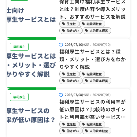
保育士向け福利厚生サービス
とは？制度内容や導入メリッ
ト、おすすめサービスを解説
生産性
組織活性化
働きがい
人的資本経営
2026/07/10
(公開：2026/07/10)
福利厚生
福利厚生サービスとは？種
類・メリット・選び方をわか
りやすく解説
生産性
組織活性化
働きがい
人的資本経営
2026/07/08
(公開：2026/07/08)
福利厚生
福利厚生サービスの利用率が
低い原因は？比較時のポイン
トと利用率が高いサービスの
特徴を解説
生産性
組織活性化
働きがい
人的資本経営