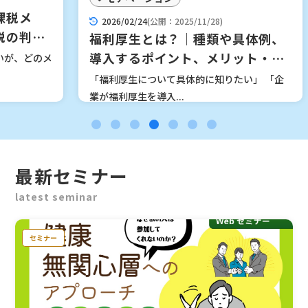
n
ハ
2026/02/24
(公開：2025/11/28)
断
て
福利厚生とは？｜種類や具体例、
導入するポイント、メリット・デ
のメ
「
メリットなどをわかりやすく解説
か
「福利厚生について具体的に知りたい」 「企
業が福利厚生を導入...
最新セミナー
latest seminar
セミナー