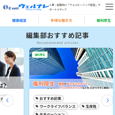
人事・総務向け「ウェルビーイング経営」サ
t
ポートメディア
o
健康経営
多様な働き方
福利厚生
g
Skip
g
編集部おすすめ記事
to
l
main
e
Recommended articles
content
n
福利厚生
福
a
v
i
g
a
t
おすすめ記事
i
ワークライフバランス
生産性
o
モチベーション