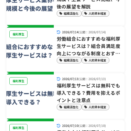
後の展望を解説
組織活性化
人的資本経営
2026/07/14
(公開：2026/07/14)
福利厚生
労働組合におすすめな福利厚
生サービスは？組合員満足度
向上につながる制度とおすす
めサービスを紹介
組織活性化
人的資本経営
2026/07/13
(公開：2026/07/13)
福利厚生
福利厚生サービスは無料でも
導入できる？費用を抑えるポ
イントと注意点
組織活性化
人的資本経営
2026/07/10
(公開：2026/07/10)
福利厚生