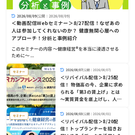
2026/08/09
(公開：2026/08/09)
＜動画配信Webセミナー＞8/27配信！なぜあの
人は参加してくれないのか？ 健康無関心層への
アプローチ！分析と事例紹介
このセミナーの内容 ～健康経営®を本当に浸透させる
ために～ ...
2026/08/07
(公開：2026/08/07)
セミナー
＜リバイバル配信＞8/25配
信！ 物価高の今、企業に求め
られる「第3の賃上げ」とは
～実質賃金を底上げし、人材
を留める福利厚生の在り方～
2026/08/03
(公開：2026/08/01)
セミナー
＜リバイバル配信＞8/20配
信！トップランナーを招きお