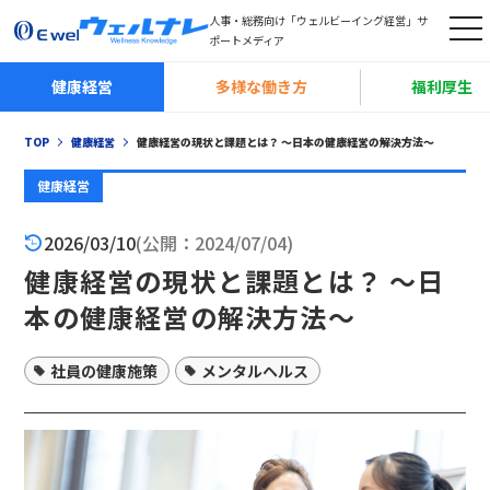
人事・総務向け「ウェルビーイング経営」サ
t
ポートメディア
o
健康経営
多様な働き方
福利厚生
g
g
TOP
健康経営
健康経営の現状と課題とは？ ～日本の健康経営の解決方法～
l
e
健康経営
n
2026/03/10
(公開：2024/07/04)
a
健康経営の現状と課題とは？ ～日
v
i
本の健康経営の解決方法～
g
a
社員の健康施策
メンタルヘルス
t
i
o