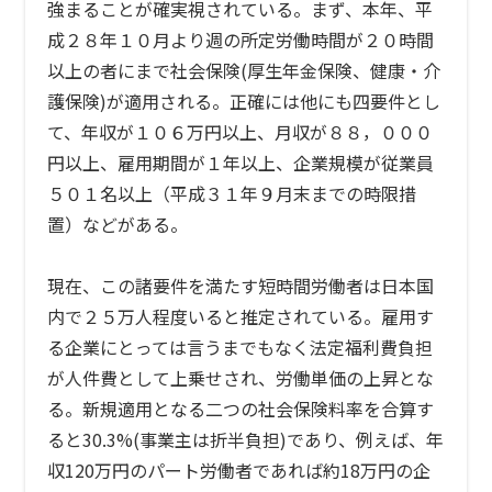
強まることが確実視されている。まず、本年、平
成２８年１０月より週の所定労働時間が２０時間
以上の者にまで社会保険(厚生年金保険、健康・介
護保険)が適用される。正確には他にも四要件とし
て、年収が１０６万円以上、月収が８８，０００
円以上、雇用期間が１年以上、企業規模が従業員
５０１名以上（平成３１年９月末までの時限措
置）などがある。
現在、この諸要件を満たす短時間労働者は日本国
内で２５万人程度いると推定されている。雇用す
る企業にとっては言うまでもなく法定福利費負担
が人件費として上乗せされ、労働単価の上昇とな
る。新規適用となる二つの社会保険料率を合算す
ると30.3%(事業主は折半負担)であり、例えば、年
収120万円のパート労働者であれば約18万円の企