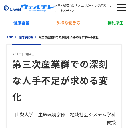
人事・総務向け「ウェルビーイング経営」サ
t
ポートメディア
o
健康経営
多様な働き方
福利厚生
g
g
TOP
専門家記事
第三次産業群での深刻な人手不足が求める変化
l
e
2016年7月4日
n
第三次産業群での深刻
a
v
な人手不足が求める変
i
g
化
a
t
i
山梨大学 生命環境学部 地域社会システム学科
o
教授