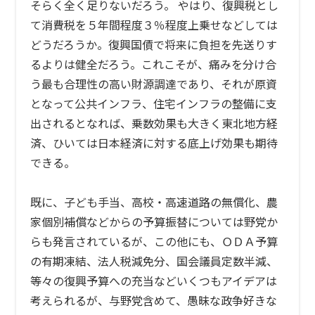
そらく全く足りないだろう。 やはり、復興税とし
て消費税を５年間程度３％程度上乗せなどしては
どうだろうか。復興国債で将来に負担を先送りす
るよりは健全だろう。これこそが、痛みを分け合
う最も合理性の高い財源調達であり、それが原資
となって公共インフラ、住宅インフラの整備に支
出されるとなれば、乗数効果も大きく東北地方経
済、ひいては日本経済に対する底上げ効果も期待
できる。
既に、子ども手当、高校・高速道路の無償化、農
家個別補償などからの予算振替については野党か
らも発言されているが、この他にも、ＯＤＡ予算
の有期凍結、法人税減免分、国会議員定数半減、
等々の復興予算への充当などいくつもアイデアは
考えられるが、与野党含めて、愚昧な政争好きな