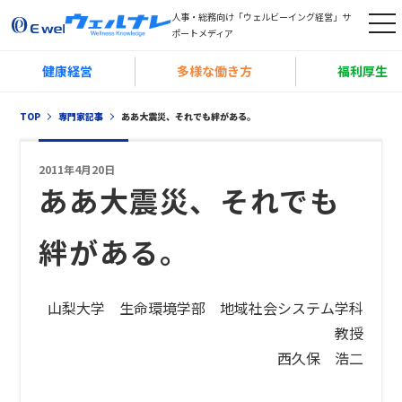
人事・総務向け「ウェルビーイング経営」サ
t
ポートメディア
o
健康経営
多様な働き方
福利厚生
g
g
TOP
専門家記事
ああ大震災、それでも絆がある。
l
e
2011年4月20日
n
ああ大震災、それでも
a
v
絆がある。
i
g
a
山梨大学 生命環境学部 地域社会システム学科
t
教授
i
西久保 浩二
o