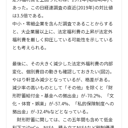
あった。この日経連調査の直近(2019年)の対比値
は3.5倍である。
中小・零細企業を含んだ調査であることからする
と、大企業層以上に、法定福利費の上昇が法定外
福利費を厳しく抑圧している可能性を示している
とも考えられる。
最後に、その大きく減少した法定外福利費の内部
変化、個別費目の動きも確認しておきたい(図2)。
やはり軒並み減少となっているが、格差がある。
減少率の高いものとして「その他」を除くと「財
形貯蓄給付金・基金への拠出金」が-70.2%、「文
化・体育・娯楽」が-57.4%、「私的保険制度への
拠出金」が-32.4%などとなっている。
財形貯蓄に関しては、この五年間も含めて低金
利下でiDeCo、NISA、積み立てNISAなど税制優遇