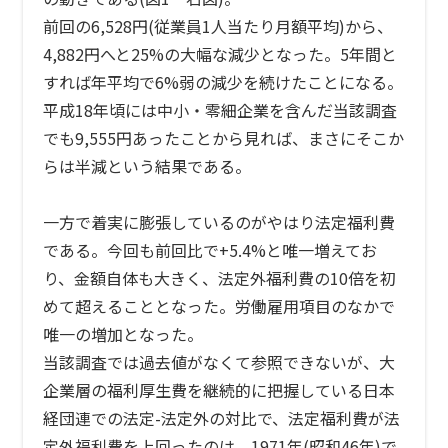
前回の6,528円(従業員1人当たり月額平均)から、
4,882円へと25%の大幅な減少となった。5年間と
すれば年平均で6%弱の減少を続けたことになる。
平成18年頃には中小・零細企業を含んだ当該調査
でも9,555円あったことから見れば、まさにそこか
らは半減という結果である。
一方で着実に膨張しているのがやはり法定福利費
である。今回も前回比で+5.4%と唯一増えてお
り、金額自体も大きく、法定外福利費の10倍を初
めて超えることとなった。労働雇用項目のなかで
唯一の増加となった。
当該調査では過去値がなくて参照できないが、大
企業層の福利厚生費を継続的に把握している日本
経団連での法定-法定外の対比で、法定福利費が法
定外福利費を上回ったのは、1971年(昭和46年)で