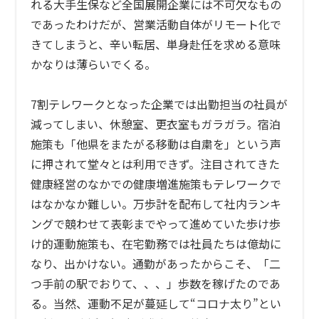
れる大手生保など全国展開企業には不可欠なもの
であったわけだが、営業活動自体がリモート化で
きてしまうと、辛い転居、単身赴任を求める意味
かなりは薄らいでくる。
7割テレワークとなった企業では出勤担当の社員が
減ってしまい、休憩室、更衣室もガラガラ。宿泊
施策も「他県をまたがる移動は自粛を」という声
に押されて堂々とは利用できず。注目されてきた
健康経営のなかでの健康増進施策もテレワークで
はなかなか難しい。万歩計を配布して社内ランキ
ングで競わせて表彰までやって進めていた歩け歩
け的運動施策も、在宅勤務では社員たちは億劫に
なり、出かけない。通勤があったからこそ、「二
つ手前の駅でおりて、、、」歩数を稼げたのであ
る。当然、運動不足が蔓延して“コロナ太り”とい