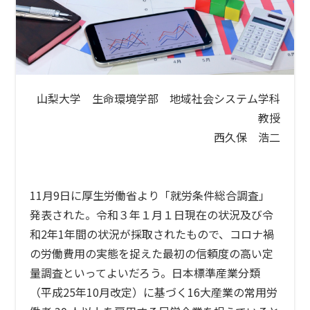
n
山梨大学 生命環境学部 地域社会システム学科
教授
西久保 浩二
11月9日に厚生労働省より「就労条件総合調査」
発表された。令和３年１月１日現在の状況及び令
和2年1年間の状況が採取されたもので、コロナ禍
の労働費用の実態を捉えた最初の信頼度の高い定
量調査といってよいだろう。日本標準産業分類
（平成25年10月改定）に基づく16大産業の常用労