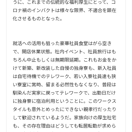
うに、これまでの伝統的な福利厚生にとって、コ
ロナ禍のインバクトは様々な限界、不適合を顕在
化させるものとなった。
就活への活用も狙った豪華社員食堂はがら空き
で、開店休業状態。社内イベント、社員旅行はも
ちろん中止もしくは無期限延期。これもお金をか
けて新築、新改装した自慢の独身寮も、新入社員
は自宅待機でのテレワーク、若い入寮社員達も狭
い寮室に常時、留まる必然性もなくなり、普段は
馴染んだ実家に戻ってテレワークで、出勤日だけ
に独身寮に宿泊利用ということに。このワークス
タイルも意外とめったにできない親孝行だったり
して歓迎されているようだ。家族向けの厚生社宅
も、その存在理由はどうしても転居転勤が求めら