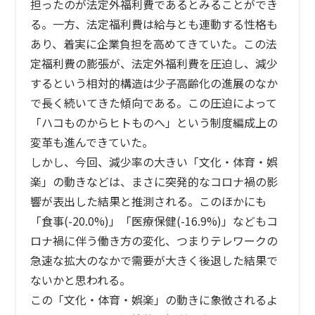
担ったのが法定外福利費であるとみることができ
る。一方、法定福利費は給与とも連動する性格も
あり、着実に企業負担を高めてきていた。この法
定福利費の膨張が、法定外福利費を圧迫し、減少
するという相対的構造は少子高齢化の進展のなか
で長く続いてきた傾向である。この圧迫によって
「ハコものからヒトものへ」という制度編成上の
変革も進んできていた。
しかし、今回、減少率の大きい「文化・体育・娯
楽」の動きなどは、まさに突発的なコロナ禍の影
響が表出した結果と推測される。このほかにも
「食事(-20.0%)」「医療保健(-16.9%)」などもコ
ロナ禍に伴う働き方の変化、つまりテレワークの
急速な拡大のなかで需要が大きく後退した結果で
ないかと思われる。
この「文化・体育・娯楽」の動きに象徴されるよ