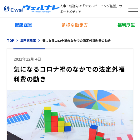
人事・総務向け「ウェルビーイング経営」サ
t
ポートメディア
o
健康経営
多様な働き方
福利厚生
g
g
TOP
専門家記事
気になるコロナ禍のなかでの法定外福利費の動き
l
e
2021年12月 4日
n
気になるコロナ禍のなかでの法定外福
a
利費の動き
v
i
g
a
t
i
o