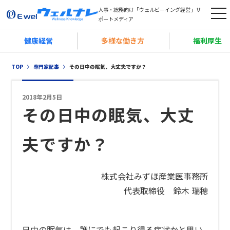
人事・総務向け「ウェルビーイング経営」サ
t
ポートメディア
o
健康経営
多様な働き方
福利厚生
g
g
TOP
専門家記事
その日中の眠気、大丈夫ですか？
l
e
2018年2月5日
n
その日中の眠気、大丈
a
v
夫ですか？
i
g
a
株式会社みずほ産業医事務所
t
代表取締役 鈴木 瑞穂
i
o
日中の眠気は、誰にでも起こり得る症状かと思い