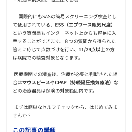
国際的にもSASの簡易スクリーニング検査とし
て使用されている、
ESS
（エプワース眠気尺度）
という質問票もインターネット上からも容易に入
手することができます。８つの質問から得られた
答えに応じて点数づけを行い、
11/24
点以上
の方
は病院での精査対象となります。
医療機関での精査後、治療が必要と判断された場
合は
マウスピース
や
CPAP
（持続陽圧換気療法）
な
どの治療器具は保険の対象範囲内です。
まずは簡単なセルフチェックから、はじめてみま
せんか？
この記事の講師