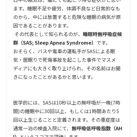
n
ます。睡眠不足や疲労、体調不良など日常的なも
のから、中には放置すると危険な睡眠の病気が原
因であることがあります。
その代表として知られるのが、
睡眠時無呼吸症候
群（
SAS; Sleep Apnea Syndrome
）
です。
おそらく、バスや電車の運転手がSASによる眠
気・居眠りで死傷事故を起こした事件でマスメ
ディアにも大きく取り上げられ、その名前はお聞
きになったことがあるかと思います。
医学的には、SASは10秒以上の無呼吸が一晩(7時
間)の睡眠中に30回以上、もしくは1時間あたり5
回以上生じることと定義されます。その重症度は
通常一泊の検査入院にて、
無呼吸低呼吸指数（
AH
I
）
というスコアで評価します。