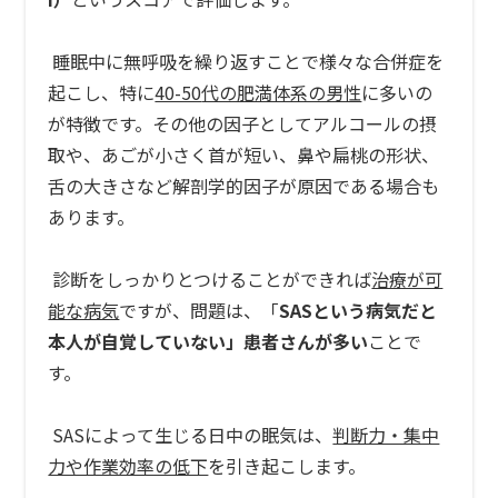
睡眠中に無呼吸を繰り返すことで様々な合併症を
起こし、特に
40-50
代の肥満体系の男性
に多いの
が特徴です。その他の因子としてアルコールの摂
取や、あごが小さく首が短い、鼻や扁桃の形状、
舌の大きさなど解剖学的因子が原因である場合も
あります。
診断をしっかりとつけることができれば
治療が可
能な病気
ですが、問題は、「
SAS
という病気だと
本人が自覚していない」患者さんが多い
ことで
す。
SASによって生じる日中の眠気は、
判断力・集中
力や作業効率の低下
を引き起こします。