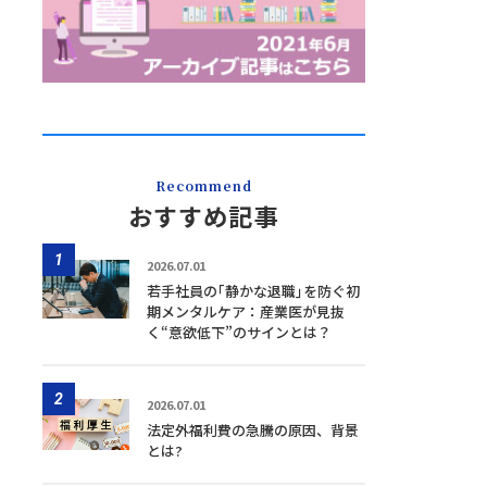
Recommend
おすすめ記事
1
2026.07.01
若手社員の｢静かな退職｣を防ぐ初
期メンタルケア：産業医が見抜
く“意欲低下”のサインとは？
2
2026.07.01
法定外福利費の急騰の原因、背景
とは?