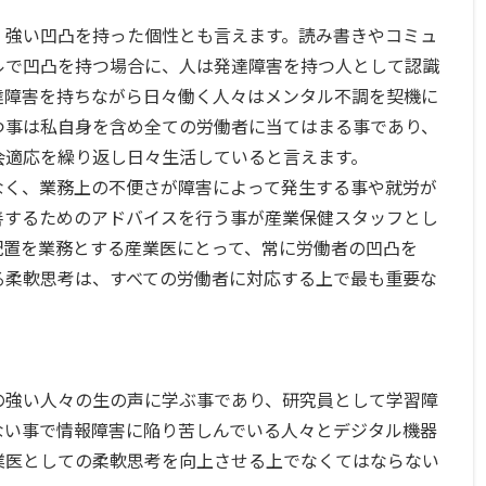
強い凹凸を持った個性とも言えます。読み書きやコミュ
ルで凹凸を持つ場合に、人は発達障害を持つ人として認識
達障害を持ちながら日々働く人々はメンタル不調を契機に
つ事は私自身を含め全ての労働者に当てはまる事であり、
会適応を繰り返し日々生活していると言えます。
く、業務上の不便さが障害によって発生する事や就労が
善するためのアドバイスを行う事が産業保健スタッフとし
配置を業務とする産業医にとって、常に労働者の凹凸を
る柔軟思考は、すべての労働者に対応する上で最も重要な
強い人々の生の声に学ぶ事であり、研究員として学習障
ない事で情報障害に陥り苦しんでいる人々とデジタル機器
業医としての柔軟思考を向上させる上でなくてはならない