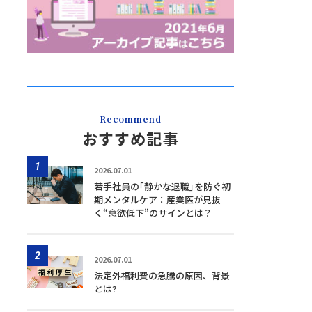
Recommend
おすすめ記事
1
2026.07.01
若手社員の｢静かな退職｣を防ぐ初
期メンタルケア：産業医が見抜
く“意欲低下”のサインとは？
2
2026.07.01
法定外福利費の急騰の原因、背景
とは?