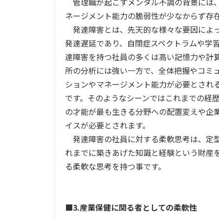
管理職が起こすメンタル不調の背景には、
ネージメント能力の脆弱性が少なからず存
発達障害とは、先天的な様々な要因によっ
発達遅延であり、自閉症スペクトラムや学
達障害を持つ社員の多くは高い記憶力や計
所の分析には強い一方で、全体把握やコミ
ションやマネージメント能力が必要とされ
です。そのようなシーンではこれまでの経
の才能が最も生きる分野への配置変えや企
イスが必要とされます。
発達障害の社員に対する柔軟思考は、定型
れまでに築きあげた知識と経験という財産
る柔軟な思考を持つ事です。
■3.産業保健に関る者としての柔軟性