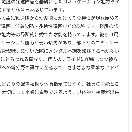
軽度の発達障害を基礎にしたコミュケーション能力やマ
在すると私は日々感じています。
て主に乳児期から幼児期にかけてその特性が現れ始める
習障害、注意欠陥・多動性障害などの総称です。軽度の発
算能力等の局所的に秀でた才能を持っています。彼らは局
ュケーション能力が弱い傾向があり、部下とのコミュケー
る管理職等についた際にメンタル不調を発症する事が多い
歴にとらわれる事なく、個人のプライドに配慮しつつ彼ら
業への新分野の設立に至るまで、さまざまな柔軟なアドバ
どおりの配置転換や休職指示ではなく、社員の才能とこ
を大切にして企業に貢献できるよう、具体的な提案が出来