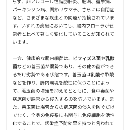
らず、非アルコール性脂肪肝炎、肥満、糖尿病、
パーキンソン病、関節リウマチ、さらには自閉症
など、さまざまな疾患との関連が指摘されていま
す。いずれの疾患においても、腸内フローラが健
常者と比べて著しく変化していることが知られて
います。
一方、健康的な腸内細菌は、
ビフィズス菌
や
乳酸
菌
などの善玉菌が優勢であり、その他の菌ができ
るだけ劣勢である状態です。善玉菌は
乳酸
や酢酸
などを作り、腸内環境を酸性に保つことによっ
て、悪玉菌の増殖を抑えるとともに、食中毒菌や
病原菌が腸管から侵入するのを防いでいます。ま
た、善玉菌は腸管からの病原菌の侵入を防ぐだけ
でなく、全身の免疫系にも関与し免疫細胞を活性
化することで、感染症予防効果を持つと言われて