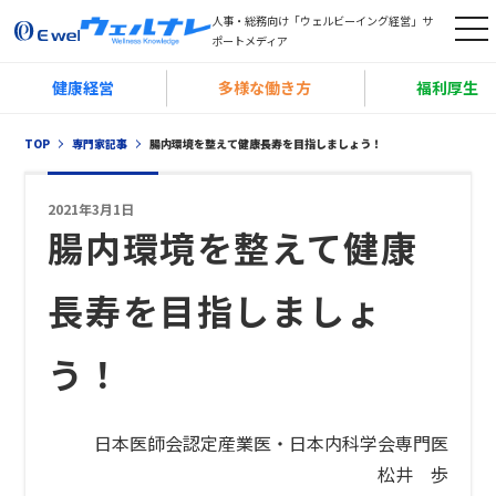
人事・総務向け「ウェルビーイング経営」サ
t
ポートメディア
o
健康経営
多様な働き方
福利厚生
g
g
TOP
専門家記事
腸内環境を整えて健康長寿を目指しましょう！
l
e
2021年3月1日
n
腸内環境を整えて健康
a
v
長寿を目指しましょ
i
g
う！
a
t
i
日本医師会認定産業医・日本内科学会専門医
o
松井 歩