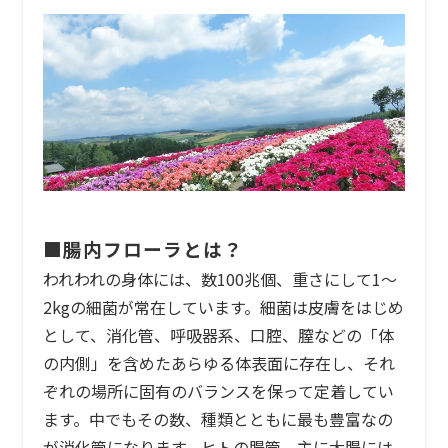
n
■腸内フローラとは？
われわれの身体には、数100兆個、重さにして1～
2kgの細菌が常在しています。細菌は皮膚をはじめ
として、消化管、呼吸器系、口腔、膣などの「体
の内側」を含めたあらゆる体表面に存在し、それ
ぞれの場所に固有のバランスを保って定着してい
ます。中でもその数、種類とともに最も豊富なの
が消化管になります。ヒトの腸管、主に大腸には