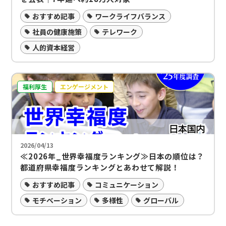
おすすめ記事
ワークライフバランス
社員の健康施策
テレワーク
人的資本経営
福利厚生
エンゲージメント
2026/04/13
≪2026年_世界幸福度ランキング≫日本の順位は？
都道府県幸福度ランキングとあわせて解説！
おすすめ記事
コミュニケーション
モチベーション
多様性
グローバル