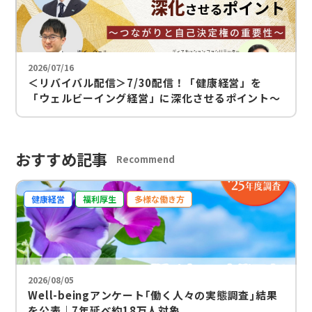
2026/07/16
＜リバイバル配信＞7/30配信！「健康経営」を
「ウェルビーイング経営」に深化させるポイント～
つながりと自己決定権の重要性～
おすすめ記事
Recommend
健康経営
福利厚生
多様な働き方
2026/08/05
Well-beingアンケート｢働く人々の実態調査｣結果
を公表｜7年延べ約18万人対象