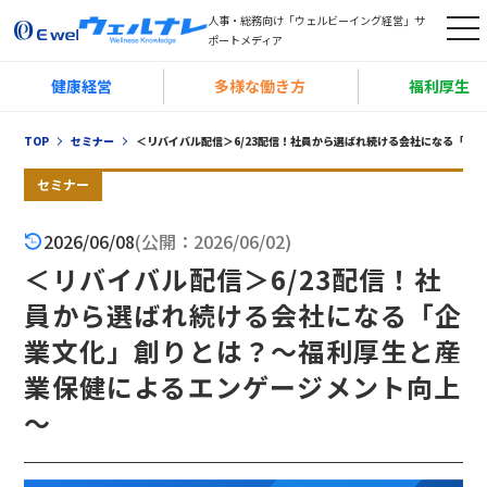
人事・総務向け「ウェルビーイング経営」サ
t
ポートメディア
o
健康経営
多様な働き方
福利厚生
g
g
TOP
セミナー
＜リバイバル配信＞6/23配信！社員から選ばれ続ける会社になる「企
l
e
セミナー
n
2026/06/08
(公開：2026/06/02)
a
＜リバイバル配信＞6/23配信！社
v
i
員から選ばれ続ける会社になる「企
g
業文化」創りとは？～福利厚生と産
a
業保健によるエンゲージメント向上
t
～
i
o