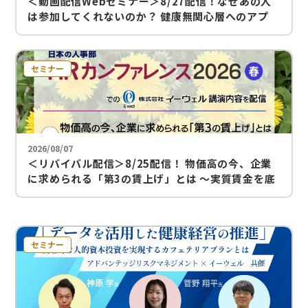
＜動画配信Webセミナー＞8/27配信！なぜあの人
は参加してくれないのか？ 健康無関心層へのアプ
ローチ！分析と事例紹介
セミナー
2026/08/07
＜リバイバル配信＞8/25配信！ 物価高の今、企業
に求められる「第3の賃上げ」とは ～実質賃金を底
上げし、人材を留める福利厚生の在り方～
セミナー