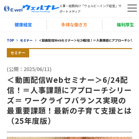
人事・総務向け「ウェルビーイング経営」サ
t
ポートメディア
o
健康経営
多様な働き方
福利厚生
g
g
TOP
セミナー
＜動画配信Webセミナー＞6/24配信！＝人事課題にアプローチシリー
l
e
セミナー
n
(公開：2025/06/11)
a
＜動画配信Webセミナー＞6/24配
v
i
信！＝人事課題にアプローチシリー
g
ズ＝ ワークライフバランス実現の
a
最重要課題！最新の子育て支援とは
t
（25年度版）
i
o