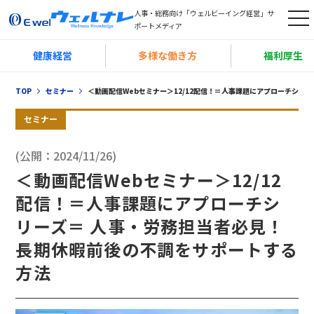
人事・総務向け「ウェルビーイング経営」サ
t
ポートメディア
o
健康経営
多様な働き方
福利厚生
g
g
TOP
セミナー
＜動画配信Webセミナー＞12/12配信！＝人事課題にアプローチシリ
l
e
セミナー
n
(公開：2024/11/26)
a
＜動画配信Webセミナー＞12/12
v
i
配信！＝人事課題にアプローチシ
g
リーズ＝ 人事・労務担当者必見！
a
長期休暇前後の不調をサポートする
t
方法
i
o