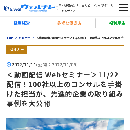
人事・総務向け「ウェルビーイング経営」サ
t
ポートメディア
o
健康経営
多様な働き方
福利厚生
g
g
TOP
セミナー
＜動画配信 Webセミナー＞11/22配信！100社以上のコンサルを手
l
e
セミナー
n
2022/11/11
(公開：2022/11/09)
a
＜動画配信 Webセミナー＞11/22
v
i
配信！100社以上のコンサルを手掛
g
けた担当が、先進的企業の取り組み
a
事例を大公開
t
i
o