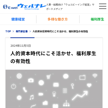
人事・総務向け「ウェルビーイング経営」サ
t
ポートメディア
o
健康経営
多様な働き方
福利厚生
g
g
TOP
専門家記事
人的資本投資時代にこそ活かせ、福利厚生の有効性
l
e
2024年11月5日
n
人的資本時代にこそ活かせ、福利厚生
a
の有効性
v
i
g
a
t
i
o