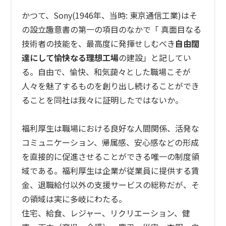
かつて、
Sony(1946
年、当時
:
東京通信工業
)
はそ
の設立趣意書の第一の項目のなかで「 真面目なる
技術者の技能を、最高度に発揮せしむべき
自由闊
達にして愉快なる理想工場
の建設」と記してい
る。自由で、愉快、和気藹々とした職場こそが
人々を魅了するものを創り出し続けることができ
ることを同社は我々に証明したではないか。
福利厚生は職場における良好な人間関係、活発な
コミュニケーション、帰属感、安心感などの形成
を直接的に促進させることができる唯一の制度領
域である。福利厚生は企業が従業員に提供する賃
金、退職給付以外の支援サービスの総称だが、そ
の領域は実に多岐にわたる。
住宅、給食、レジャー、リクリエーション、健