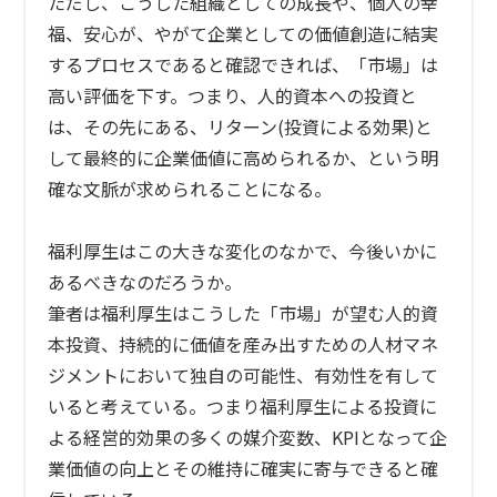
ただし、こうした組織としての成長や、個人の幸
福、安心が、やがて企業としての価値創造に結実
するプロセスであると確認できれば、「市場」は
高い評価を下す。つまり、人的資本への投資と
は、その先にある、リターン
(
投資による効果
)
と
して最終的に企業価値に高められるか、という明
確な文脈が求められることになる。
福利厚生はこの大きな変化のなかで、今後いかに
あるべきなのだろうか。
筆者は福利厚生はこうした「市場」が望む人的資
本投資、持続的に価値を産み出すための人材マネ
ジメントにおいて独自の可能性、有効性を有して
いると考えている。つまり福利厚生による投資に
よる経営的効果の多くの媒介変数、
KPI
となって企
業価値の向上とその維持に確実に寄与できると確