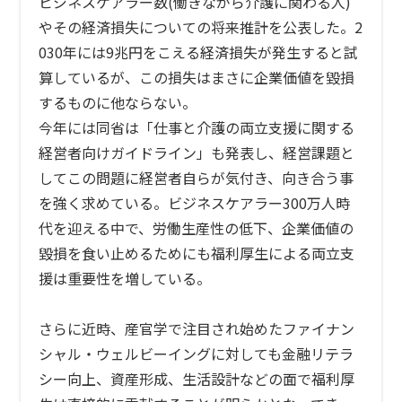
ビジネスケアラー数
(
働きながら介護に関わる人
)
やその経済損失についての将来推計を公表した。
2
030
年には
9
兆円をこえる経済損失が発生すると試
算しているが、この損失はまさに企業価値を毀損
するものに他ならない。
今年には同省は「仕事と介護の両立支援に関する
経営者向けガイドライン」も発表し、経営課題と
してこの問題に経営者自らが気付き、向き合う事
を強く求めている。ビジネスケアラー
300
万人時
代を迎える中で、労働生産性の低下、企業価値の
毀損を食い止めるためにも福利厚生による両立支
援は重要性を増している。
さらに近時、産官学で注目され始めたファイナン
シャル・ウェルビーイングに対しても金融リテラ
シー向上、資産形成、生活設計などの面で福利厚