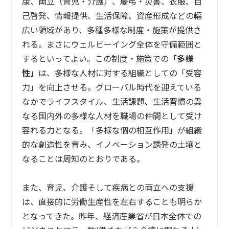
康、両立（育児・介護）、慶弔・災害、衣服、自
己啓発、情報提供、生活保障、資産形成などの幅
広い領域があり、多種多様な制度・施策が提供さ
れる。まさにウェルビーイング全体を守備範囲と
するといってよい。この制度・施策での
「多様
性」
は、多様な人材に対する組織としての「受容
力」を向上させる。グローバル時代を迎えている
なかでライフスタイル、生活課題、生活習慣の異
なる国内外の多様な人材を職場の仲間として受け
容れる力となる。「多様な個の相互作用」が組織
的な創造性を育み、イノベーション誘発の土壌と
なることは周知のとおりである。
また、育児、介護そして疾病との両立への支援
は、直接的に労働生産性を左右することも明らか
となってきた。昨年、経済産業省が日本全体での