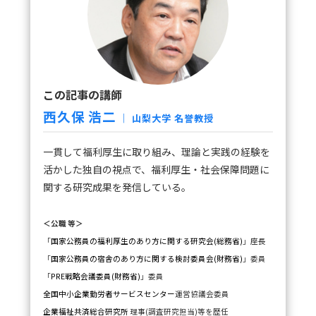
この記事の講師
西久保 浩二
｜
山梨大学
名誉教授
一貫して福利厚生に取り組み、理論と実践の経験を
活かした独自の視点で、福利厚生・社会保障問題に
関する研究成果を発信している。
＜公職 等＞
「
国家公務員の福利厚生のあり方に関する研究会(総務省)
」座長
「
国家公務員の宿舎のあり方に関する検討委員会(財務省)
」委員
「
PRE戦略会議委員(財務省)
」委員
全国中小企業勤労者サービスセンター
運営協議会委員
企業福祉共済総合研究所
理事(調査研究担当)等を歴任