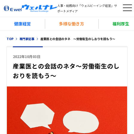
人事・総務向け「ウェルビーイング経営」サ
t
ポートメディア
o
健康経営
多様な働き方
福利厚生
g
g
TOP
専門家記事
産業医との会話のタネ 〜労働衛生のしおりを読もう〜
l
e
2022年10月03日
n
産業医との会話のネタ～労働衛生のし
a
おりを読もう～
v
i
g
a
t
i
o